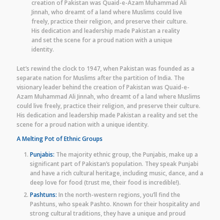
creation of Pakistan was Quaid-e-Azam Muhammad Ali
Jinnah, who dreamt of a land where Muslims could live
freely, practice their religion, and preserve their culture.
His dedication and leadership made Pakistan a reality
and set the scene for a proud nation with a unique
identity.
Let’s rewind the clock to 1947, when Pakistan was founded as a
separate nation for Muslims after the partition of India. The
visionary leader behind the creation of Pakistan was Quaid-e-
Azam Muhammad Ali Jinnah, who dreamt of a land where Muslims
could live freely, practice their religion, and preserve their culture.
His dedication and leadership made Pakistan a reality and set the
scene for a proud nation with a unique identity.
A Melting Pot of Ethnic Groups
Punjabis:
The majority ethnic group, the Punjabis, make up a
significant part of Pakistan’s population. They speak Punjabi
and have a rich cultural heritage, including music, dance, and a
deep love for food (trust me, their food is incredible!).
Pashtuns:
In the north-western regions, you’ll find the
Pashtuns, who speak Pashto. Known for their hospitality and
strong cultural traditions, they have a unique and proud