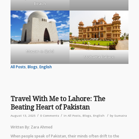
Beach
Mazar-e-Qaid
Mohatta Palace
All Posts
, 
Blogs
, 
English
Travel With Me to Lahore: The
Beating Heart of Pakistan
/
/
/
August 13, 2025
0 Comments
in
All Posts
,
Blogs
,
English
by
Sumaira
Written By: Zara Ahmed
When people speak of Pakistan, their minds often drift to the