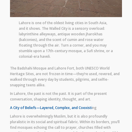
Lahore is one of the oldest living cities in South Asia,
and it shows. The Walled City is a sensory overload:
labyrinthine alleyways, antique wooden jharokhas
(balconies), and the scent of cumin and rose water
floating through the air. Turn a corner, and you may
stumble upon a 17th-century mosque, a Sufi shrine, or a
colonial-era haveli.
The Badshahi Mosque and Lahore Fort, both UNESCO World
Heritage Sites, are not frozen in time—they’re used, revered, and
walked through every day by students, pilgrims, and selfie-
snapping teens alike.
In Lahore, the past is not the past. It is part of the present
conversation, shaping identity, thought, and art.
A City of Beliefs—Layered, Complex, and Coexisti
ng
Lahore is overwhelmingly Muslim, but it is also profoundly
pluralistic in its social and spiritual fabric. Within its borders, you’ll
find mosques echoing the call to prayer, churches filled with