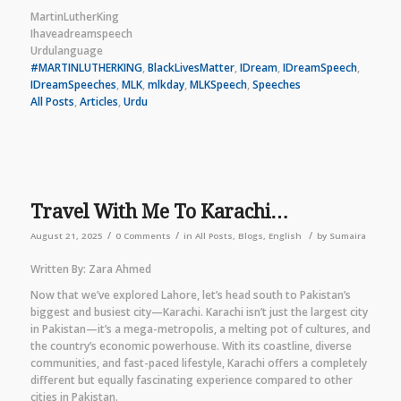
MartinLutherKing
Ihaveadreamspeech
Urdulanguage
#MARTINLUTHERKING
, 
BlackLivesMatter
, 
IDream
, 
IDreamSpeech
, 
IDreamSpeeches
, 
MLK
, 
mlkday
, 
MLKSpeech
, 
Speeches
All Posts
, 
Articles
, 
Urdu
Travel With Me To Karachi…
/
/
/
August 21, 2025
0 Comments
in
All Posts
,
Blogs
,
English
by
Sumaira
Written By: Zara Ahmed
Now that we’ve explored Lahore, let’s head south to Pakistan’s
biggest and busiest city—Karachi. Karachi isn’t just the largest city
in Pakistan—it’s a mega-metropolis, a melting pot of cultures, and
the country’s economic powerhouse. With its coastline, diverse
communities, and fast-paced lifestyle, Karachi offers a completely
different but equally fascinating experience compared to other
cities in Pakistan.