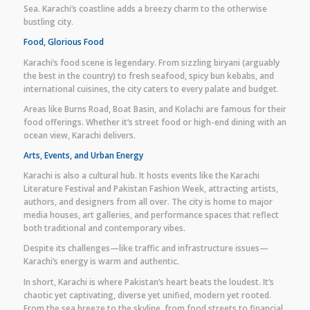
Sea. Karachi’s coastline adds a breezy charm to the otherwise
bustling city.
Food, Glorious Food
Karachi’s food scene is legendary. From sizzling biryani (arguably
the best in the country) to fresh seafood, spicy bun kebabs, and
international cuisines, the city caters to every palate and budget.
Areas like Burns Road, Boat Basin, and Kolachi are famous for their
food offerings. Whether it’s street food or high-end dining with an
ocean view, Karachi delivers.
Arts, Events, and Urban Energy
Karachi is also a cultural hub. It hosts events like the Karachi
Literature Festival and Pakistan Fashion Week, attracting artists,
authors, and designers from all over. The city is home to major
media houses, art galleries, and performance spaces that reflect
both traditional and contemporary vibes.
Despite its challenges—like traffic and infrastructure issues—
Karachi’s energy is warm and authentic.
In short, Karachi is where Pakistan’s heart beats the loudest. It’s
chaotic yet captivating, diverse yet unified, modern yet rooted.
From the sea breeze to the skyline, from food streets to financial