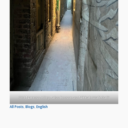
Old Narrow Alley, also known as ‘Nikkah Wali Gali’
All Posts
, 
Blogs
, 
English