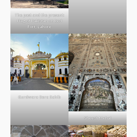
The past and the present:
Flag of Pakistan on Red
Fort, Lahore
Gurdwara Dera Sahib
Sheesh Mehal