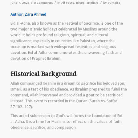
/
/
/
June 7, 2025
0 Comments
in
All Posts
,
Blogs
,
English
by
Sumaira
Author: Zara Ahmed
Eid al-Adha, also known as the Festival of Sacrifice, is one of the
two major Islamic holidays celebrated by Muslims around the
world. It holds profound religious, spiritual, and cultural
significance, especially in countries like Pakistan, where the
occasion is marked with widespread festivities and religious
devotion. Eid al-Adha commemorates the unwavering faith and
devotion of Prophet Ibrahim.
Historical Background
Allah commanded Ibrahim in a dream to sacrifice his beloved son,
Isma’il, as a test of his obedience. As Ibrahim prepared to fulfill the
command, Allah intervened and provided a goat to be sacrificed
instead. This event is recorded in the Qur’an (Surah As-Saffat
37:102–107).
This act of submission to God’s will forms the foundation of Eid
al-Adha. It is a time for Muslims to reflect on the values of faith,
obedience, sacrifice, and compassion.