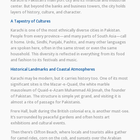
Karachi is Pakistan’s main port city and its financial and industrial
center. But beyond the banks and business towers, the city holds
layers of history, culture, and character.
A Tapestry of Cultures
Karachi is one of the most ethnically diverse cities in Pakistan.
People from every province—and many parts of South Asia—call
it home. Urdu, Sindhi, Punjabi, Pashto, and many other languages
are spoken here, often in the same street or even the same
household. This diversity is reflected in everything from its food
and fashion to its festivals and music.
Historical Landmarks and Coastal Atmospheres
Karachi may be modern, but it carries history too. One of its most
significant sites is the Mazar-e-Quaid, the white marble
mausoleum of Quaid-e-Azam Muhammad Ali Jinnah, the founder
of Pakistan. The structure is simple yet grand, and visiting it is
almost a rite of passage for Pakistanis.
Frere Hall, built during the British colonial era, is another must-see.
It’s surrounded by peaceful gardens and often hosts art
exhibitions and cultural events.
Then there’s Clifton Beach, where locals and tourists alike gather
for camel rides, corn on the cob, and sunsets over the Arabian