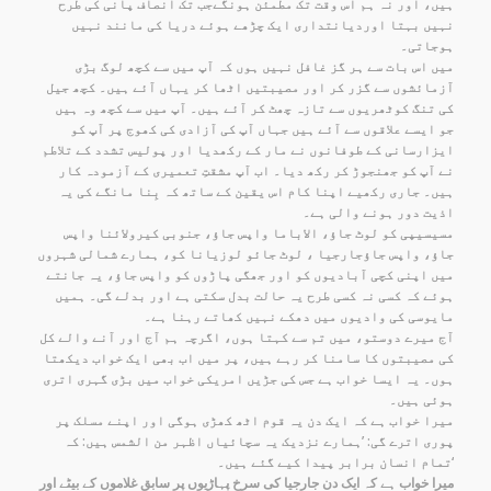
ہیں، اور نہ ہم اس وقت تک مطمئن ہونگےجب تک انصاف پانی کی طرح
نہیں بہتا اوردیانتداری ایک چڑھے ہوئے دریا کی مانند نہیں
ہوجاتی۔
میں اس بات سے ہر گز غافل نہیں ہوں کہ آپ میں سے کچھ لوگ بڑی
آزمائشوں سے گزر کر اور مصیبتیں اٹھا کر یہاں آئے ہیں۔ کچھ جیل
کی تنگ کوٹھریوں سے تازہ چھٹ کر آئے ہیں۔ آپ میں سے کچھ وہ ہیں
جو ایسے علاقوں سے آئے ہیں جہاں آپ کی آزادی کی کھوج پر آپ کو
ایزارسانی کے طوفانوں نے مار کے رکھدیا اور پولیس تشدد کے تلاطم
نے آپ کو جھنجوڑ کر رکھ دیا۔ اب آپ مشقتِ تعمیری کے آزمودہ کار
ہیں۔ جاری رکھیے اپنا کام اس یقین کے ساتھ کہ بِنا مانگے کی یہ
اذیت دور ہونے والی ہے۔
مسیسیپی کو لوٹ جاؤ، الاباما واپس جاؤ، جنوبی کیرولائنا واپس
جاؤ، واپس جاؤجارجیا ، لوٹ جائو لوزیانا کو، ہمارے شمالی شہروں
میں اپنی کچی آبادیوں کو اور جھگی پاڑوں کو واپس جاؤ، یہ جانتے
ہوئے کہ کسی نہ کسی طرح یہ حالت بدل سکتی ہے اور بدلے گی۔ ہمیں
مایوسی کی وادیوں میں دھکے نہیں کھاتے رہنا ہے۔
آج میرے دوستو، میں تم سے کہتا ہوں، اگرچہ ہم آج اور آنے والے کل
کی مصیبتوں کا سامنا کر رہے ہیں، پر میں اب بھی ایک خواب دیکھتا
ہوں۔ یہ ایسا خواب ہے جس کی جڑیں امریکی خواب میں بڑی گہری اتری
ہوئی ہیں۔
میرا خواب ہے کہ ایک دن یہ قوم اٹھ کھڑی ہوگی اور اپنے مسلک پر
پوری اترے گی: ’ہمارے نزدیک یہ سچائیاں اظہر من الشمس ہیں: کہ
تمام انسان برابر پیدا کیے گئے ہیں۔‘
میرا خواب ہے کہ ایک دن جارجیا کی سرخ پہاڑیوں پر سابق غلاموں کے بیٹے اور