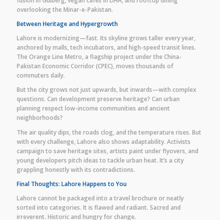
fusion in Gulberg, vegan cafés in DHA, and rooftop dining
overlooking the Minar-e-Pakistan.
Between Heritage and Hypergrowth
Lahore is modernizing—fast. Its skyline grows taller every year,
anchored by malls, tech incubators, and high-speed transit lines.
The Orange Line Metro, a flagship project under the China-
Pakistan Economic Corridor (CPEC), moves thousands of
commuters daily.
But the city grows not just upwards, but inwards—with complex
questions. Can development preserve heritage? Can urban
planning respect low-income communities and ancient
neighborhoods?
The air quality dips, the roads clog, and the temperature rises. But
with every challenge, Lahore also shows adaptability. Activists
campaign to save heritage sites, artists paint under flyovers, and
young developers pitch ideas to tackle urban heat. It’s a city
grappling honestly with its contradictions.
Final Thoughts: Lahore Happens to You
Lahore cannot be packaged into a travel brochure or neatly
sorted into categories. It is flawed and radiant. Sacred and
irreverent. Historic and hungry for change.