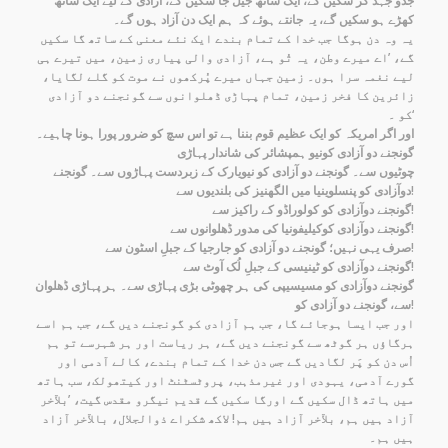
جدو جہد کر سکیں گے، ایک ساتھ جیل جا سکیں گے، آزادی کے لیے ایک ساتھ
کھڑے ہو سکیں گے، یہ جانتے ہوئے کہ ہم ایک دن آزاد ہوں گے۔
یہ وہ دن ہوگا جب خدا کے تمام بندے ایک نئے معنی کے ساتھ گا سکیں
گے، ’اے میرے وطن، یہ تُو ہے، آزادی والی پیاری زمین، میں تیرے ہی
لیے نغمہ سرا ہوں۔ زمین جہاں میرے پُرکھوں نے موت کو گلے لگایا،
زائرین کا فخر زمین، تمام پہاڑی ڈھلوانوں سے گونجنے دو آزادی
کو ۔‘
اور اگر امریکہ کو ایک عظیم قوم بننا ہے تو اس سچ کو ضرور پورا ہونا چاہیے۔
گونجنے دو آزادی کونیو ہمپشائر کی شاندار پہاڑی
چوٹیوں سے۔ گونجنے دو آزادی کو نیویارک کے زبردست پہاڑوں سے۔ گونجنے
دوآزادی کو پنسلوینیا میں الگھنیز کی بلندیوں سے!
گونجنے دوآزادی کو کولوراڈو کے راکیز سے!
گونجنے دوآزادی کوکیلیفونیا کی مدور ڈھلوانوں سے!
صرف یہی نہیں؛ گونجنے دو آزادی کو جارجیا کے جبلِ اسٹون سے!
گونجنے دوآزادی کو ٹینیسی کے جبلِ لُک آوٹ سے!
گونجنے دوآزادی کو مسیسیپی کی ہر چھوٹی بڑی پہاڑی سے۔ ہر پہاڑی ڈھلوان
سے، گونجنے دو آزادی کو!
اور جب ایسا ہوجائے گا، جب ہم آزادی کو گونجنے دیں گے، جب ہم اسے
ہرگاؤں ہر گوٹھ سے گونجنے دیں گے، ہر ریاست اور ہر شہرسے تو ہم
اُس دن کو پَر لگادیں گے جس دن خدا کے تمام بندے، کالے آدمی اور
گورے آدمی، یہودی اور غیرمذہب، پروٹسٹنٹ اور کیتھولک، سب ہاتھ
میں ہاتھ ڈال سکیں گے اورگا سکیں گے قدیم نیگرو مقدس گیت، ’بلآخر
آزاد ہیں ہم، بلآخر آزاد ہیں ہم! لاکھ شکراے ذوالجلال، بالآخر آزاد
ہیں ہم۔