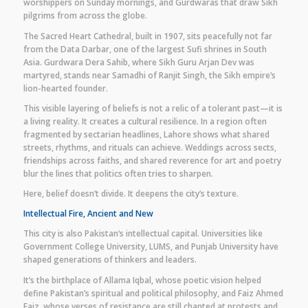
worshippers on Sunday mornings, and Gurdwaras that draw Sikh
pilgrims from across the globe.
The Sacred Heart Cathedral, built in 1907, sits peacefully not far
from the Data Darbar, one of the largest Sufi shrines in South
Asia. Gurdwara Dera Sahib, where Sikh Guru Arjan Dev was
martyred, stands near Samadhi of Ranjit Singh, the Sikh empire’s
lion-hearted founder.
This visible layering of beliefs is not a relic of a tolerant past—it is
a living reality. It creates a cultural resilience. In a region often
fragmented by sectarian headlines, Lahore shows what shared
streets, rhythms, and rituals can achieve. Weddings across sects,
friendships across faiths, and shared reverence for art and poetry
blur the lines that politics often tries to sharpen.
Here, belief doesn’t divide. It deepens the city’s texture.
Intellectual Fire, Ancient and New
This city is also Pakistan’s intellectual capital. Universities like
Government College University, LUMS, and Punjab University have
shaped generations of thinkers and leaders.
It’s the birthplace of Allama Iqbal, whose poetic vision helped
define Pakistan’s spiritual and political philosophy, and Faiz Ahmed
Faiz, whose verses of resistance are still chanted at protests and