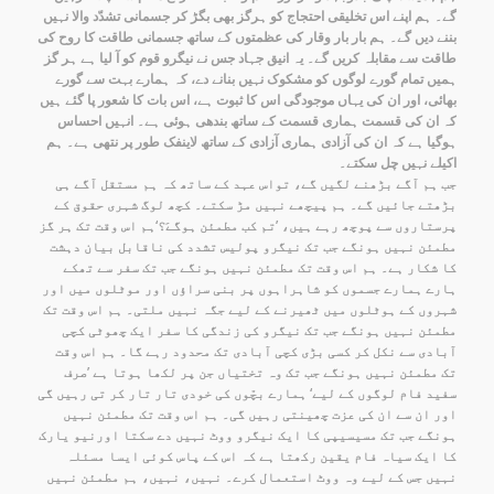
گے۔ ہم اپنے اس تخلیقی احتجاج کو ہرگز بھی بگڑ کر جسمانی تشدّد والا نہیں
بننے دیں گے۔ ہم بار بار وقار کی عظمتوں کے ساتھ جسمانی طاقت کا روح کی
طاقت سے مقابلہ کریں گے۔ یہ انیق جہاد جس نے نیگرو قوم کو آ لیا ہے ہر گز
ہمیں تمام گورے لوگوں کو مشکوک نہیں بنانے دے، کہ ہمارے بہت سے گورے
بھائی، اور ان کی یہاں موجودگی اس کا ثبوت ہے، اس بات کا شعور پا گئے ہیں
کہ ان کی قسمت ہماری قسمت کے ساتھ بندھی ہوئی ہے۔ انہیں احساس
ہوگیا ہے کہ ان کی آزادی ہماری آزادی کے ساتھ لاینفک طور پر نتھی ہے۔ ہم
اکیلے نہیں چل سکتے۔
جب ہم آگے بڑھنے لگیں گے، تواس عہد کے ساتھ کہ ہم مستقل آگے ہی
بڑھتے جائیں گے۔ ہم پیچھے نہیں مڑ سکتے۔ کچھ لوگ شہری حقوق کے
پرستاروں سے پوچھ رہے ہیں، ’تم کب مطمئن ہوگےَ؟‘ہم اس وقت تک ہر گز
مطمئن نہیں ہونگے جب تک نیگرو پولیس تشدد کی ناقابل بیان دہشت
کا شکار ہے۔ ہم اس وقت تک مطمئن نہیں ہونگے جب تک سفر سے تھکے
ہارے ہمارے جسموں کو شاہراہوں پر بنی سراؤں اور موٹلوں میں اور
شہروں کے ہوٹلوں میں ٹھیرنے کے لیے جگہ نہیں ملتی۔ ہم اس وقت تک
مطمئن نہیں ہونگے جب تک نیگرو کی زندگی کا سفر ایک چھوٹی کچی
آبادی سے نکل کر کسی بڑی کچی آبادی تک محدود رہے گا۔ ہم اس وقت
تک مطمئن نہیں ہونگے جب تک وہ تختیاں جن پر لکھا ہوتا ہے ’صرف
سفید فام لوگوں کے لیے‘ ہمارے بچّوں کی خودی تار تار کر تی رہیں گی
اور ان سے ان کی عزت چھینتی رہیں گی۔ ہم اس وقت تک مطمئن نہیں
ہونگے جب تک مسیسیپی کا ایک نیگرو ووٹ نہیں دے سکتا اورنیو یارک
کا ایک سیاہ فام یقین رکھتا ہے کہ اس کے پاس کوئی ایسا مسئلہ
نہیں جس کے لیے وہ ووٹ استعمال کرے۔ نہیں، نہیں، ہم مطمئن نہیں