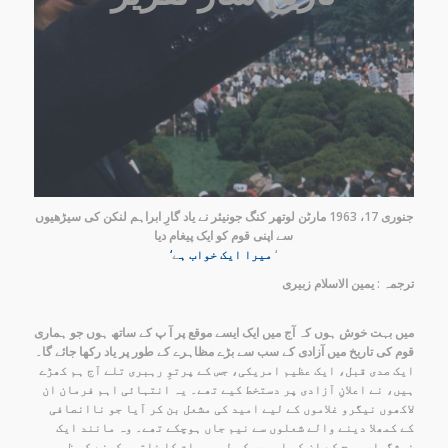
جنوری 17، 1963 مارٹن لوتھر کنگ جونیئر نے یاد گارِ ابراہم لنکن کی سیڑھیوں
سے اپنی قوم کو ایک پیغام دیا
ے ‘
‘میرا ایک خواب ہ
ترجمہ : یمین الاسلام زبیری
میں بہت خوش ہوں کہ آج میں ایک ایسے موقع پر آ پ کے ساتھ ہوں جو ہماری
قوم کی تاریخ میں آزادی کے سب سے بڑے مظاہرے کے طور پر یاد رکھا جائے گا۔
ایک صدی قبل، ایک عظیم امریکی، جس کے پرتوِ رہبری تلے آج ہم کھڑے
ہیں، نے اعلانِ آزادی پر دستخط کیے تھے۔ یہ انتہائی اہم فرمان ان
لاکھوں نیگرو غلاموں کے لیے امید کی مشعل بن کر آیا جو ناانصافی
کے کمھلا دینے والے شعلوں سے نیم جاں ہوچکے تھے۔ وہ مانند ایک
خوشگوار صبح کے ان کی اسیری کی لمبی رات کا خاتمہ کرنے کو ظہور