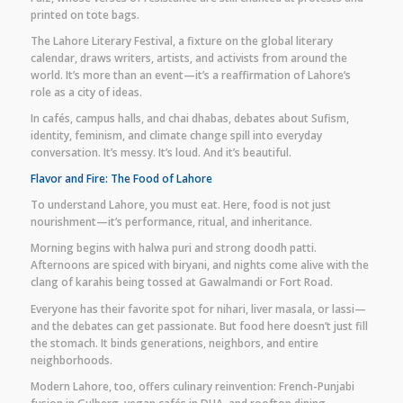
printed on tote bags.
The Lahore Literary Festival, a fixture on the global literary
calendar, draws writers, artists, and activists from around the
world. It’s more than an event—it’s a reaffirmation of Lahore’s
role as a city of ideas.
In cafés, campus halls, and chai dhabas, debates about Sufism,
identity, feminism, and climate change spill into everyday
conversation. It’s messy. It’s loud. And it’s beautiful.
Flavor and Fire: The Food of Lahore
To understand Lahore, you must eat. Here, food is not just
nourishment—it’s performance, ritual, and inheritance.
Morning begins with halwa puri and strong doodh patti.
Afternoons are spiced with biryani, and nights come alive with the
clang of karahis being tossed at Gawalmandi or Fort Road.
Everyone has their favorite spot for nihari, liver masala, or lassi—
and the debates can get passionate. But food here doesn’t just fill
the stomach. It binds generations, neighbors, and entire
neighborhoods.
Modern Lahore, too, offers culinary reinvention: French-Punjabi