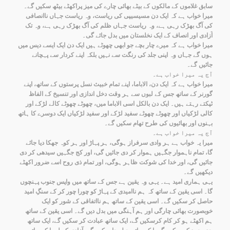
سابق غلاموں کے مالکوں کے بیٹے بھائی چارے کی میز پراکھٹے بیٹھ سکیں گے۔
میرا خواب ہے کہ ایک دن مسیسیپی کی ریاست، وہ ریاست جہاں ناانصافی
کی آگ بھڑک رہی ہے، وہ ریاست جہاں ظلم کی آگ بھڑک رہی ہے، وہ تک
آزادی اور انصاف کے ایک نخلستان میں بدل جائے گی۔
میرا خواب ہے کہ میرے چار بچے جو ابھی چھوٹے ہیں ایک دن ایک ایسے دیس میں
ہوں گے جہاں وہ اپنی جلد کی رنگت سے نہیں بلکہ اپنے کردار سے پہچانے
جائیں گے۔
آج یہ میرا خواب ہے۔
میرا خواب ہے کہ ایک دن، الاباما، اپنے تمام خبیث نسل پرستوں کے ساتھ، اپنے
گورنر کے ساتھ جس کے لبوں سے ہر وقت دخل اندازی اور تنسیخ کے الفاظ
ٹپکتے رہتے ہیں۔ ایک دن بالکل اسی الاباما میں، چھوٹے چھوٹے کالے لڑکے اور
کالی لڑکیاں اور چھوٹے چھوٹے سفید لڑکے اور سفید لڑکیاں ایک دوسرے کا ہاتھ
بہنوں اور بھائیوں کی طرح تھام سکیں گے۔
آج یہ میرا خواب ہے۔
میرا یہ خواب ہے ہر وادی سرفراز ہوگی، ہر پہاڑ اور ہر کوہ جھکا دیا جائے
گا، تمام ناہموار جگہیں ہموار کر دی جائیں گی، اور کج جگہیں سیدھی کر دی
جائیں گی، اور خدا کی شوکت ظاہر ہوگی، اور تمام ذی روح اسے ضرور اکھٹے
دیکھیں گے۔
یہی ہماری امید ہے۔ یہی وہ یقین ہے جس کے ساتھ میں واپس جنوب پہنچوں
گا۔ اسی یقین کے ساتھ کہ ہم ناامیدی کے پہاڑ کو چورا چور کر کے سنگِ امید
حاصل کر سکیں گے۔ اسی یقین کے ساتھ ہم نااتفاقی کے شور کو ایک
خوبصورت بھائی چارگی اور ہم آہنگی میں بدل دیں گے۔ اسی یقین کے ساتھ
ہم اکھٹے ہو کر کام کرسکیں گے، ایک ساتھ عبادت کر سکیں گے، ایک ساتھ