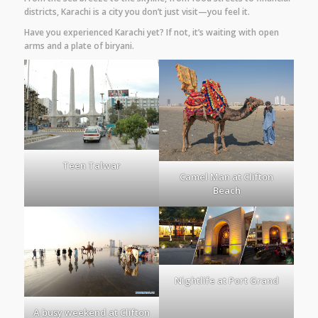
districts, Karachi is a city you don’t just visit—you feel it.
Have you experienced Karachi yet? If not, it’s waiting with open
arms and a plate of biryani.
Teen Talwar
Camel Man at Clifton
Beach
Nightlife at Port Grand
A busy weekend at Clifton