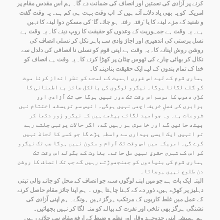
کرنے پر آزادی کی نعمتیں اور انصاف کی ضمانت دے گا۔ ہم اس مقدس مقام پر
امریکہ کو یہ بھی یاد دلانے آئے ہیں کہ اب وقت بہت ہی کم ہے۔ یہ وقت گفت
و شنید کے مزے لینے کا یا ’رفتہ رفتہ ہو جائے گا‘ کی مسکن دوا لینے کا نہیں
ہے۔ یہ وقت ہے جمہوریت کے وعدوں کو حقیقت کا روپ دینے کا۔ یہ وقت ہے
نسل پرستی کی اندھیری اور اجاڑ وادی سے باہر نکل کر نسلی انصاف کی
روشن روش اپنانے کا۔ یہ وقت ہے اپنی قوم کو نسلی نا انصافی کی دلدل سے
نکال کر بھائی چارے کی ٹھوس چٹان پر کھڑا کرنے کا۔ یہ وقت ہے انصاف کو
خدا کے تمام بندوں کے لیے ایک حقیقت بنادینے کا۔
ہماری قوم کے لیے اس فوری اہمیت کے لمحے کو نظر انداز کرنا موت
کو گلے لگانا ہوگا۔ نیگرو لوگوں کی بالکل جائز بے اطمنانی کا
کڑی دھوپ کا موسم اس وقت تک دور نہیں ہوگا جب تک آزادی اور
برابری کی فصلِ خریف اچھی نہیں ہوگی۔ انیس سو تریسٹھ اختتام نہں
شروعات ہے۔ وہ جوامید لگائے بیٹھے ہیں کہ نیگرو زور دکھا کر
بیٹھ جائیں گے اور خاموش ہو رہیں گے، اگر حالات یونہی چلتے رہے
تو انہیں ایک ایسی بیداری سے واسطہ پڑے گا جو کسی کا لحاظ نہیں
کرے گی۔ امریکہ میں اس وقت تک آرام و سکون نہیں ہوگا جب تک نیگرو
کو اس کے شہری حقوق نہیں مل جاتے۔ بغاوت کے بگولے اس وقت تک
ہماری قوم کی بنیادوں کو جھنجھوڑتے رہیں گے جب تک انصاف کا روشن
دن طلوع نہیں ہوجاتا۔
البتہ ایک بات ہے جو میں اپنے لوگوں سے، جو انصاف کے محل کو جانے والی تپتی
دہلیز پر کھڑے ہیں، ذور دے کے کہنا چاہتا ہوں ۔ ہم اپنا جائز مقام حاصل کرنے
کے عمل میں غلط کاریوں کے مرتکب ہرگز نہیں ہونگے۔ ہم اپنی آزادی کی
تشنگی ہرگز بھی تلخی اور نفرت کے پیالے کو منہ لگا کر نہیں بجھائیں۔
ہم ہمیشہ اپنی جدوجہد وقار اور نظم و ضبط کے ارفع مقام سے چلاتے رہیں