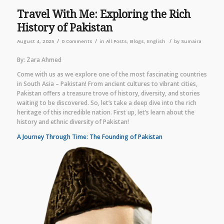
Travel With Me: Exploring the Rich
History of Pakistan
/
/
/
August 4, 2025
0 Comments
in
All Posts
,
Blogs
,
English
by
Sumaira
By: Zara Ahmed
Come with us as we explore one of the most fascinating countries
in South Asia – Pakistan! From ancient cultures to vibrant cities,
Pakistan offers a treasure trove of history, diversity, and stories
waiting to be discovered. So, let’s take a deep dive into the rich
heritage of this incredible nation. First up, let’s learn about the
history and ethnic diversity of Pakistan!
A Journey Through Time: The Founding of Pakistan