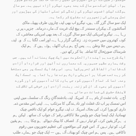
ہوا۔ لیکن اس کے سو سال کے بعد بھی، نیگرو آزاد نہیں ہے۔ سو سال
ہوگئے لیکن افسوس نیگرو کی زندگی کو نسلی امتیاز کی بیڑیوں اور
نسل پرستی کی زنجیروں نے مفلوج کر رکھا ہے۔
ایک سو سال گزر گئے ہیں، نیگرو اب بھی اپنے چاروں طرف پھیلے مادّی
آسائشوں کے بیکراں سمندر کے بیچ ایک غربت کے مارے درماندہ جزیرے پر رہ
رہا ہے۔ نیگرو امریکی ایک سو سال گزرنے کے بعد بھی امریکی معاشرے کے
کونے کھتروں میں حسرت زدہ زندگی گزار رہا ہے، اور اسے لگتا ہے کہ وہ اپنے
ہی دیس میں جلا وطن ہے۔ پس آج ہم یہاں اکھٹے ہوئے ہیں کہ ہم ایک
شرمناک صورتِحال کا تماشہ بنا کر رکھ دیں۔
ایک طرح سے ہم اپنے دارالحکومت میں ایک چیک بھنانے آئے ہیں۔ جس
وقت ہماری عظیم جمہوریہ کے معماروں نے آئین اور قراردادِ آزادی
کے شاندار الفاظ کو تحریرکیا ہےوہ اس وقت ایک تمسک پر بھی دستخط
کر رہے تھے جس کا ہر امریکی وارث ہونے جا رہا تھا۔ یہ تمسک ایک
وعدہ تھا کہ تمام آدمیوں کو، جی ہاں، کالے آدمیوں کو اور گورے
آدمیوں کو بھی، کہ ان کو زندہ رہنے، آزادی اور خوشی کی تلاش کے
لاینفک حقوق کی ضمانت دی جاتی ہے۔
آج یہ بات تشت از بام ہے کہ امریکہ اپنے بادشندگانِ رنگ کے سلسلے میں اپنی
اس تمسک پر اب تک غفلت اور نادہندگی کا مرتکب ہے۔ اپنی اس مقدس ذمہ
داری کو پورا کرنے کی بجائے امریکہ نے اپنے نیگرو عوام کو ایک ناقص چیک
تھمادیا، ایک ایسا چیک جو واپس ملا ’ناکافی رقم‘ کے جواب کے ساتھ۔ لیکن ہم
یہ ہرگز یقین کرنے کو تیار نہیں کہ انصاف کا بینک دیوالیہ ہو چکا ہے۔ ہم یقین
کرنے کو تیار نہیں کہ اس قوم کی مواقعوں کی عظیم تجوریوں میں رقوم
ناکافی ہیں۔ پس ہم اس چیک کو بھنانے آئے ہیں — ایک چیک جو ہمارے طلب