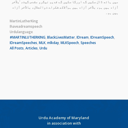
میں ہاتھ ڈال سکیں گے اورگا سکیں گے قدیم نیگرو مقدس گیت، ’بلآخر
آزاد ہیں ہم، بلآخر آزاد ہیں ہم! لاکھ شکراے ذوالجلال، بالآخر آزاد
ہیں ہم۔
MartinLutherKing
Ihaveadreamspeech
Urdulanguage
#MARTINLUTHERKING
, 
BlackLivesMatter
, 
IDream
, 
IDreamSpeech
, 
IDreamSpeeches
, 
MLK
, 
mlkday
, 
MLKSpeech
, 
Speeches
All Posts
, 
Articles
, 
Urdu
Urdu Academy of Maryland
in association with