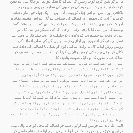
یہ ہرگز یقین کرنے کو تیار نہیں کہ انصاف کا بینک دیوالیہ ہو چکا ہے۔ ہم یقین
کرنے کو تیار نہیں کہ اس قوم کی مواقعوں کی عظیم تجوریوں میں رقوم
ناکافی ہیں۔ پس ہم اس چیک کو بھنانے آئے ہیں — ایک چیک جو ہمارے طلب
کرنے پر آزادی کی نعمتیں اور انصاف کی ضمانت دے گا۔ ہم اس مقدس مقام پر
امریکہ کو یہ بھی یاد دلانے آئے ہیں کہ اب وقت بہت ہی کم ہے۔ یہ وقت گفت
و شنید کے مزے لینے کا یا ’رفتہ رفتہ ہو جائے گا‘ کی مسکن دوا لینے کا نہیں
ہے۔ یہ وقت ہے جمہوریت کے وعدوں کو حقیقت کا روپ دینے کا۔ یہ وقت ہے
نسل پرستی کی اندھیری اور اجاڑ وادی سے باہر نکل کر نسلی انصاف کی
روشن روش اپنانے کا۔ یہ وقت ہے اپنی قوم کو نسلی نا انصافی کی دلدل سے
نکال کر بھائی چارے کی ٹھوس چٹان پر کھڑا کرنے کا۔ یہ وقت ہے انصاف کو
خدا کے تمام بندوں کے لیے ایک حقیقت بنادینے کا۔
ہماری قوم کے لیے اس فوری اہمیت کے لمحے کو نظر انداز کرنا موت
کو گلے لگانا ہوگا۔ نیگرو لوگوں کی بالکل جائز بے اطمنانی کا
کڑی دھوپ کا موسم اس وقت تک دور نہیں ہوگا جب تک آزادی اور
برابری کی فصلِ خریف اچھی نہیں ہوگی۔ انیس سو تریسٹھ اختتام نہں
شروعات ہے۔ وہ جوامید لگائے بیٹھے ہیں کہ نیگرو زور دکھا کر
بیٹھ جائیں گے اور خاموش ہو رہیں گے، اگر حالات یونہی چلتے رہے
تو انہیں ایک ایسی بیداری سے واسطہ پڑے گا جو کسی کا لحاظ نہیں
کرے گی۔ امریکہ میں اس وقت تک آرام و سکون نہیں ہوگا جب تک نیگرو
کو اس کے شہری حقوق نہیں مل جاتے۔ بغاوت کے بگولے اس وقت تک
ہماری قوم کی بنیادوں کو جھنجھوڑتے رہیں گے جب تک انصاف کا روشن
دن طلوع نہیں ہوجاتا۔
البتہ ایک بات ہے جو میں اپنے لوگوں سے، جو انصاف کے محل کو جانے والی تپتی
دہلیز پر کھڑے ہیں، ذور دے کے کہنا چاہتا ہوں ۔ ہم اپنا جائز مقام حاصل کرنے