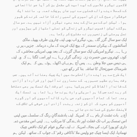
لاکھوں نیگرو غلاموں کے لیے امید کی مشعل بن کر آیا جو ناانصافی
کے کمھلا دینے والے شعلوں سے نیم جاں ہوچکے تھے۔ وہ مانند ایک
خوشگوار صبح کے ان کی اسیری کی لمبی رات کا خاتمہ کرنے کو ظہور
ہوا۔ لیکن اس کے سو سال کے بعد بھی، نیگرو آزاد نہیں ہے۔ سو سال
ہوگئے لیکن افسوس نیگرو کی زندگی کو نسلی امتیاز کی بیڑیوں اور
نسل پرستی کی زنجیروں نے مفلوج کر رکھا ہے۔
ایک سو سال گزر گئے ہیں، نیگرو اب بھی اپنے چاروں طرف پھیلے مادّی
آسائشوں کے بیکراں سمندر کے بیچ ایک غربت کے مارے درماندہ جزیرے پر رہ
رہا ہے۔ نیگرو امریکی ایک سو سال گزرنے کے بعد بھی امریکی معاشرے کے
کونے کھتروں میں حسرت زدہ زندگی گزار رہا ہے، اور اسے لگتا ہے کہ وہ اپنے
ہی دیس میں جلا وطن ہے۔ پس آج ہم یہاں اکھٹے ہوئے ہیں کہ ہم ایک
شرمناک صورتِحال کا تماشہ بنا کر رکھ دیں۔
ایک طرح سے ہم اپنے دارالحکومت میں ایک چیک بھنانے آئے ہیں۔ جس
وقت ہماری عظیم جمہوریہ کے معماروں نے آئین اور قراردادِ آزادی
کے شاندار الفاظ کو تحریرکیا ہےوہ اس وقت ایک تمسک پر بھی دستخط
کر رہے تھے جس کا ہر امریکی وارث ہونے جا رہا تھا۔ یہ تمسک ایک
وعدہ تھا کہ تمام آدمیوں کو، جی ہاں، کالے آدمیوں کو اور گورے
آدمیوں کو بھی، کہ ان کو زندہ رہنے، آزادی اور خوشی کی تلاش کے
لاینفک حقوق کی ضمانت دی جاتی ہے۔
آج یہ بات تشت از بام ہے کہ امریکہ اپنے بادشندگانِ رنگ کے سلسلے میں اپنی
اس تمسک پر اب تک غفلت اور نادہندگی کا مرتکب ہے۔ اپنی اس مقدس ذمہ
داری کو پورا کرنے کی بجائے امریکہ نے اپنے نیگرو عوام کو ایک ناقص چیک
تھمادیا، ایک ایسا چیک جو واپس ملا ’ناکافی رقم‘ کے جواب کے ساتھ۔ لیکن ہم