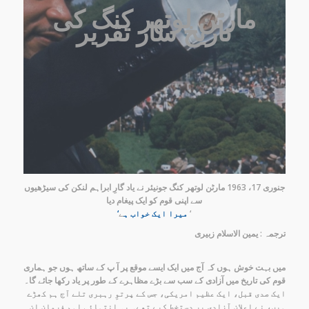
مارٹن لوتھر کنگ کی
تاریخ ساز تقریر
جنوری 17، 1963 مارٹن لوتھر کنگ جونیئر نے یاد گارِ ابراہم لنکن کی سیڑھیوں
سے اپنی قوم کو ایک پیغام دیا
ے ‘
‘میرا ایک خواب ہ
ترجمہ : یمین الاسلام زبیری
میں بہت خوش ہوں کہ آج میں ایک ایسے موقع پر آ پ کے ساتھ ہوں جو ہماری
قوم کی تاریخ میں آزادی کے سب سے بڑے مظاہرے کے طور پر یاد رکھا جائے گا۔
ایک صدی قبل، ایک عظیم امریکی، جس کے پرتوِ رہبری تلے آج ہم کھڑے
ہیں، نے اعلانِ آزادی پر دستخط کیے تھے۔ یہ انتہائی اہم فرمان ان