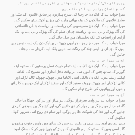
پوری اترے گی: ’ہمارے نزدیک یہ سچائیاں اظہر من الشمس ہیں: کہ
تمام انسان برابر پیدا کیے گئے ہیں۔‘
میرا خواب ہے کہ ایک دن جارجیا کی سرخ پہاڑیوں پر سابق غلاموں کے بیٹے اور
سابق غلاموں کے مالکوں کے بیٹے بھائی چارے کی میز پراکھٹے بیٹھ سکیں گے۔
میرا خواب ہے کہ ایک دن مسیسیپی کی ریاست، وہ ریاست جہاں ناانصافی
کی آگ بھڑک رہی ہے، وہ ریاست جہاں ظلم کی آگ بھڑک رہی ہے، وہ تک
آزادی اور انصاف کے ایک نخلستان میں بدل جائے گی۔
میرا خواب ہے کہ میرے چار بچے جو ابھی چھوٹے ہیں ایک دن ایک ایسے دیس میں
ہوں گے جہاں وہ اپنی جلد کی رنگت سے نہیں بلکہ اپنے کردار سے پہچانے
جائیں گے۔
آج یہ میرا خواب ہے۔
میرا خواب ہے کہ ایک دن، الاباما، اپنے تمام خبیث نسل پرستوں کے ساتھ، اپنے
گورنر کے ساتھ جس کے لبوں سے ہر وقت دخل اندازی اور تنسیخ کے الفاظ
ٹپکتے رہتے ہیں۔ ایک دن بالکل اسی الاباما میں، چھوٹے چھوٹے کالے لڑکے اور
کالی لڑکیاں اور چھوٹے چھوٹے سفید لڑکے اور سفید لڑکیاں ایک دوسرے کا ہاتھ
بہنوں اور بھائیوں کی طرح تھام سکیں گے۔
آج یہ میرا خواب ہے۔
میرا یہ خواب ہے ہر وادی سرفراز ہوگی، ہر پہاڑ اور ہر کوہ جھکا دیا جائے
گا، تمام ناہموار جگہیں ہموار کر دی جائیں گی، اور کج جگہیں سیدھی کر دی
جائیں گی، اور خدا کی شوکت ظاہر ہوگی، اور تمام ذی روح اسے ضرور اکھٹے
دیکھیں گے۔
یہی ہماری امید ہے۔ یہی وہ یقین ہے جس کے ساتھ میں واپس جنوب پہنچوں
گا۔ اسی یقین کے ساتھ کہ ہم ناامیدی کے پہاڑ کو چورا چور کر کے سنگِ امید
حاصل کر سکیں گے۔ اسی یقین کے ساتھ ہم نااتفاقی کے شور کو ایک