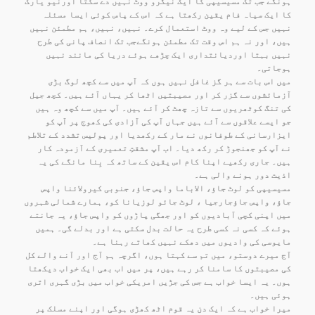
ہونگے جب تک مسیسیپی کا ایک نیگرو ووٹ نہیں دے سکتا اورنیو یارک
کا ایک سیاہ فام یقین رکھتا ہے کہ اس کے پاس کوئی ایسا مسئلہ
نہیں جس کے لیے وہ ووٹ استعمال کرے۔ نہیں، نہیں، ہم مطمئن نہیں
ہیں، اور نہ ہم اس وقت تک مطمئن ہونگےجب تک انصاف پانی کی طرح
نہیں بہتا اوردیانتداری ایک چڑھے ہوئے دریا کی مانند نہیں
ہوجاتی۔
میں اس بات سے ہر گز غافل نہیں ہوں کہ آپ میں سے کچھ لوگ بڑی
آزمائشوں سے گزر کر اور مصیبتیں اٹھا کر یہاں آئے ہیں۔ کچھ جیل
کی تنگ کوٹھریوں سے تازہ چھٹ کر آئے ہیں۔ آپ میں سے کچھ وہ ہیں
جو ایسے علاقوں سے آئے ہیں جہاں آپ کی آزادی کی کھوج پر آپ کو
ایزارسانی کے طوفانوں نے مار کے رکھدیا اور پولیس تشدد کے تلاطم
نے آپ کو جھنجوڑ کر رکھ دیا۔ اب آپ مشقتِ تعمیری کے آزمودہ کار
ہیں۔ جاری رکھیے اپنا کام اس یقین کے ساتھ کہ بِنا مانگے کی یہ
اذیت دور ہونے والی ہے۔
مسیسیپی کو لوٹ جاؤ، الاباما واپس جاؤ، جنوبی کیرولائنا واپس
جاؤ، واپس جاؤجارجیا ، لوٹ جائو لوزیانا کو، ہمارے شمالی شہروں
میں اپنی کچی آبادیوں کو اور جھگی پاڑوں کو واپس جاؤ، یہ جانتے
ہوئے کہ کسی نہ کسی طرح یہ حالت بدل سکتی ہے اور بدلے گی۔ ہمیں
مایوسی کی وادیوں میں دھکے نہیں کھاتے رہنا ہے۔
آج میرے دوستو، میں تم سے کہتا ہوں، اگرچہ ہم آج اور آنے والے کل
کی مصیبتوں کا سامنا کر رہے ہیں، پر میں اب بھی ایک خواب دیکھتا
ہوں۔ یہ ایسا خواب ہے جس کی جڑیں امریکی خواب میں بڑی گہری اتری
ہوئی ہیں۔
میرا خواب ہے کہ ایک دن یہ قوم اٹھ کھڑی ہوگی اور اپنے مسلک پر