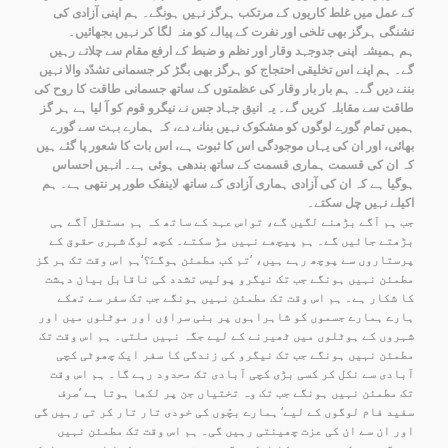
کے عمل میں غلط کاریوں کے مرتکب ہرگز نہیں ہونگے۔ ہم اپنی آزادی کی
تشنگی ہرگز بھی تلخی اور نفرت کے پیالے کو منہ لگا کر نہیں بجھائیں۔
ہم ہمیشہ اپنی جدوجہد وقار اور نظم و ضبط کے ارفع مقام سے چلاتے رہیں
گے۔ ہم اپنے اس تخلیقی احتجاج کو ہرگز بھی بگڑ کر جسمانی تشدّد والا نہیں
بننے دیں گے۔ ہم بار بار وقار کی عظمتوں کے ساتھ جسمانی طاقت کا روح کی
طاقت سے مقابلہ کریں گے۔ یہ انیق جہاد جس نے نیگرو قوم کو آ لیا ہے ہر گز
ہمیں تمام گورے لوگوں کو مشکوک نہیں بنانے دے، کہ ہمارے بہت سے گورے
بھائی، اور ان کی یہاں موجودگی اس کا ثبوت ہے، اس بات کا شعور پا گئے ہیں
کہ ان کی قسمت ہماری قسمت کے ساتھ بندھی ہوئی ہے۔ انہیں احساس
ہوگیا ہے کہ ان کی آزادی ہماری آزادی کے ساتھ لاینفک طور پر نتھی ہے۔ ہم
اکیلے نہیں چل سکتے۔
جب ہم آگے بڑھنے لگیں گے، تواس عہد کے ساتھ کہ ہم مستقل آگے ہی
بڑھتے جائیں گے۔ ہم پیچھے نہیں مڑ سکتے۔ کچھ لوگ شہری حقوق کے
پرستاروں سے پوچھ رہے ہیں، ’تم کب مطمئن ہوگےَ؟‘ہم اس وقت تک ہر گز
مطمئن نہیں ہونگے جب تک نیگرو پولیس تشدد کی ناقابل بیان دہشت
کا شکار ہے۔ ہم اس وقت تک مطمئن نہیں ہونگے جب تک سفر سے تھکے
ہارے ہمارے جسموں کو شاہراہوں پر بنی سراؤں اور موٹلوں میں اور
شہروں کے ہوٹلوں میں ٹھیرنے کے لیے جگہ نہیں ملتی۔ ہم اس وقت تک
مطمئن نہیں ہونگے جب تک نیگرو کی زندگی کا سفر ایک چھوٹی کچی
آبادی سے نکل کر کسی بڑی کچی آبادی تک محدود رہے گا۔ ہم اس وقت
تک مطمئن نہیں ہونگے جب تک وہ تختیاں جن پر لکھا ہوتا ہے ’صرف
سفید فام لوگوں کے لیے‘ ہمارے بچّوں کی خودی تار تار کر تی رہیں گی
اور ان سے ان کی عزت چھینتی رہیں گی۔ ہم اس وقت تک مطمئن نہیں