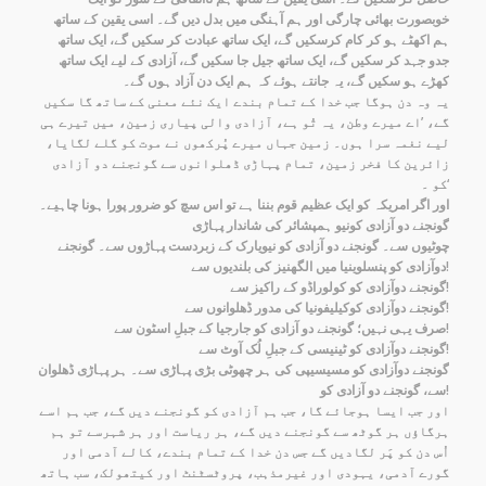
خوبصورت بھائی چارگی اور ہم آہنگی میں بدل دیں گے۔ اسی یقین کے ساتھ
ہم اکھٹے ہو کر کام کرسکیں گے، ایک ساتھ عبادت کر سکیں گے، ایک ساتھ
جدو جہد کر سکیں گے، ایک ساتھ جیل جا سکیں گے، آزادی کے لیے ایک ساتھ
کھڑے ہو سکیں گے، یہ جانتے ہوئے کہ ہم ایک دن آزاد ہوں گے۔
یہ وہ دن ہوگا جب خدا کے تمام بندے ایک نئے معنی کے ساتھ گا سکیں
گے، ’اے میرے وطن، یہ تُو ہے، آزادی والی پیاری زمین، میں تیرے ہی
لیے نغمہ سرا ہوں۔ زمین جہاں میرے پُرکھوں نے موت کو گلے لگایا،
زائرین کا فخر زمین، تمام پہاڑی ڈھلوانوں سے گونجنے دو آزادی
کو ۔‘
اور اگر امریکہ کو ایک عظیم قوم بننا ہے تو اس سچ کو ضرور پورا ہونا چاہیے۔
گونجنے دو آزادی کونیو ہمپشائر کی شاندار پہاڑی
چوٹیوں سے۔ گونجنے دو آزادی کو نیویارک کے زبردست پہاڑوں سے۔ گونجنے
دوآزادی کو پنسلوینیا میں الگھنیز کی بلندیوں سے!
گونجنے دوآزادی کو کولوراڈو کے راکیز سے!
گونجنے دوآزادی کوکیلیفونیا کی مدور ڈھلوانوں سے!
صرف یہی نہیں؛ گونجنے دو آزادی کو جارجیا کے جبلِ اسٹون سے!
گونجنے دوآزادی کو ٹینیسی کے جبلِ لُک آوٹ سے!
گونجنے دوآزادی کو مسیسیپی کی ہر چھوٹی بڑی پہاڑی سے۔ ہر پہاڑی ڈھلوان
سے، گونجنے دو آزادی کو!
اور جب ایسا ہوجائے گا، جب ہم آزادی کو گونجنے دیں گے، جب ہم اسے
ہرگاؤں ہر گوٹھ سے گونجنے دیں گے، ہر ریاست اور ہر شہرسے تو ہم
اُس دن کو پَر لگادیں گے جس دن خدا کے تمام بندے، کالے آدمی اور
گورے آدمی، یہودی اور غیرمذہب، پروٹسٹنٹ اور کیتھولک، سب ہاتھ