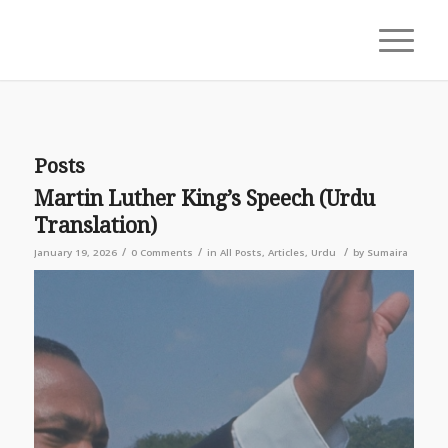
Posts
Martin Luther King’s Speech (Urdu
Translation)
/
/
/
January 19, 2026
0 Comments
in
All Posts
,
Articles
,
Urdu
by
Sumaira